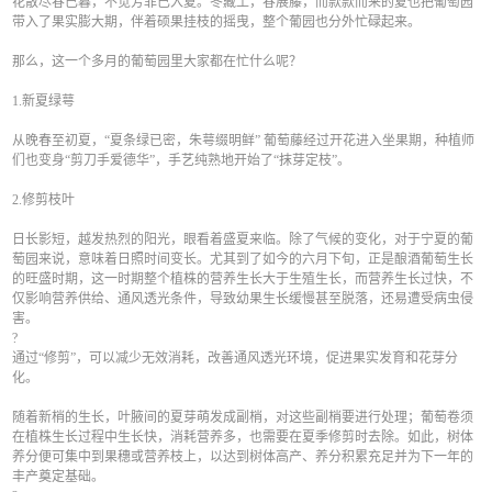
花散尽春已暮，不觉芳菲已入夏。冬藏土，春展藤，而款款而来的夏也把葡萄园
带入了果实膨大期，伴着硕果挂枝的摇曳，整个葡园也分外忙碌起来。
那么，这一个多月的葡萄园里大家都在忙什么呢？
1.新夏绿萼
从晚春至初夏，“夏条绿已密，朱萼缀明鲜” 葡萄藤经过开花进入坐果期，种植师
们也变身“剪刀手爱德华”，手艺纯熟地开始了“抹芽定枝”。
2.修剪枝叶
日长影短，越发热烈的阳光，眼看着盛夏来临。除了气候的变化，对于宁夏的葡
萄园来说，意味着日照时间变长。尤其到了如今的六月下旬，正是酿酒葡萄生长
的旺盛时期，这一时期整个植株的营养生长大于生殖生长，而营养生长过快，不
仅影响营养供给、通风透光条件，导致幼果生长缓慢甚至脱落，还易遭受病虫侵
害。
?
通过“修剪”，可以减少无效消耗，改善通风透光环境，促进果实发育和花芽分
化。
随着新梢的生长，叶腋间的夏芽萌发成副梢，对这些副梢要进行处理；葡萄卷须
在植株生长过程中生长快，消耗营养多，也需要在夏季修剪时去除。如此，树体
养分便可集中到果穗或营养枝上，以达到树体高产、养分积累充足并为下一年的
丰产奠定基础。