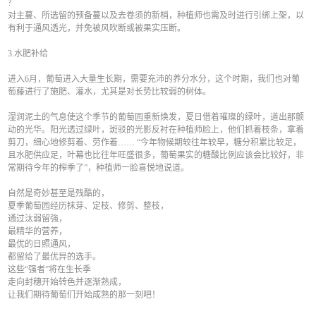
?
对主蔓、所选留的预备蔓以及去卷须的新梢，种植师也需及时进行引绑上架，以
有利于通风透光，并免被风吹断或被果实压断。
3.水肥补给
进入6月，葡萄进入大量生长期，需要充沛的养分水分，这个时期，我们也对葡
萄藤进行了施肥、灌水，尤其是对长势比较弱的树体。
湿润泥土的气息使这个季节的葡萄园重新焕发，夏日借着璀璨的绿叶，道出那颤
动的光华。阳光透过绿叶，斑驳的光影反衬在种植师脸上，他们抓着枝条，拿着
剪刀，细心地修剪着、劳作着…… “今年物候期较往年较早，糖分积累比较足，
且水肥供应足，叶幕也比往年旺盛很多，葡萄果实的糖酸比例应该会比较好，非
常期待今年的榨季了”，种植师一脸喜悦地说道。
自然是奇妙甚至是残酷的，
夏季葡萄园经历抹芽、定枝、修剪、整枝，
通过汰弱留強，
最精华的营养，
最优的日照通风，
都留给了最优异的选手。
这些“强者”将在生长季
走向封穗开始转色并逐渐熟成，
让我们期待葡萄们开始成熟的那一刻吧！