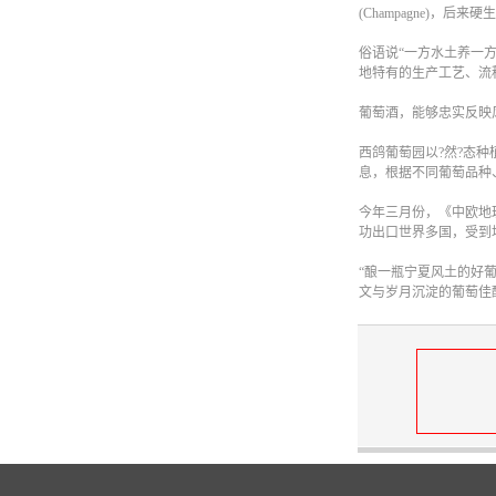
(Champagne)，
俗语说“一方水土养一方
地特有的生产工艺、流
葡萄酒，能够忠实反映
西鸽葡萄园以?然?态
息，根据不同葡萄品种
今年三月份，《中欧地
功出口世界多国，受到
“酿一瓶宁夏风土的好
文与岁月沉淀的葡萄佳