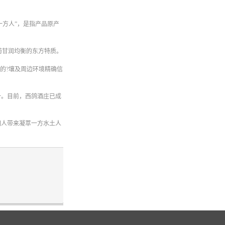
一方人”，是指产品原产
萄甘润均衡的东方特质。
的?壤及周边环境精确信
一。目前，西鸽酒庄已成
国人带来凝萃一方水土人