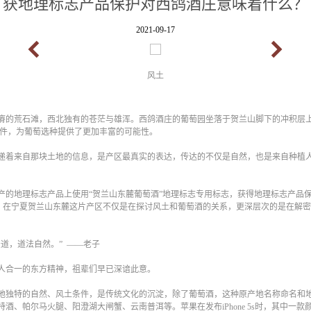
获地理标志产品保护对西鸽酒庄意味着什么？
2021-09-17
风土
瘠的荒石滩，西北独有的苍茫与雄浑。西鸽酒庄的葡萄园坐落于贺兰山脚下的冲积层上，
壤条件，为葡萄选种提供了更加丰富的可能性。
递着来自那块土地的信息，是产区最真实的表达，传达的不仅是自然，也是来自种植
产的地理标志产品上使用“贺兰山东麓葡萄酒”地理标志专用标志，获得地理标志产品保
理念，在宁夏贺兰山东麓这片产区不仅是在探讨风土和葡萄酒的关系，更深层次的是在解
道，道法自然。” ——老子
人合一的东方精神，祖辈们早已深谙此意。
地独特的自然、风土条件，是传统文化的沉淀，除了葡萄酒，这种原产地名称命名和
酒、帕尔马火腿、阳澄湖大闸蟹、云南普洱等。苹果在发布iPhone 5s时，其中一款颜