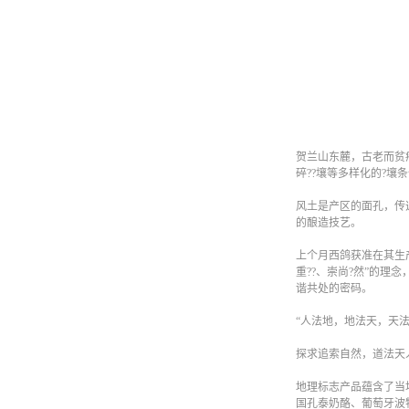
贺兰山东麓，古老而贫
碎??壤等多样化的?
风土是产区的面孔，传
的酿造技艺。
上个月西鸽获准在其生
重??、崇尚?然”的
谐共处的密码。
“人法地，地法天，天法
探求追索自然，道法天
地理标志产品蕴含了当
国孔泰奶酪、葡萄牙波特