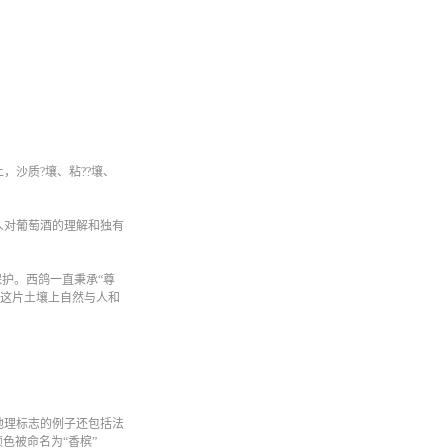
沙质?壤、粘??壤、
人对葡萄酒的理解和独有
护。西鸽一直秉承“尊
密这片土壤上自然与人和
地理标志的例子还包括法
色被命名为“香槟”