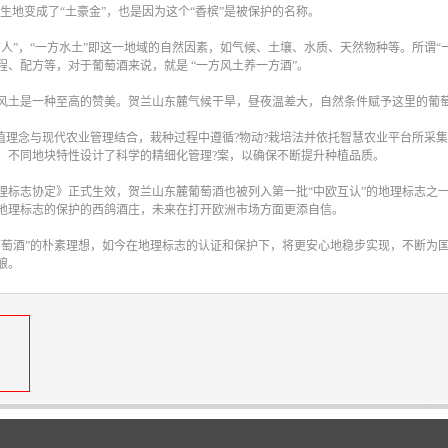
后来硬生生地变成了“土豪金”，也是因为这个“香槟”是被保护的名称。
人”，“一方水土”即这一地域的自然因素，如气候、土壤、水质、天然物种等。所谓“
程、配方等，对于葡萄酒来说，就是 “一方风土养一方酒”。
风土是一种至高的赞美。贺兰山东麓气候干旱，昼夜温差大，自然条件赋予这里的葡
种植理念与现代农业管理结合，栽种过程中遵循?物动?栽培法并依托智慧农业平台所采集
、不同地块特性设计了科学的精细化管理?案，以确保不断提升种植品质。
理标志协定》正式生效，贺兰山东麓葡萄酒也被列入第一批“中欧互认”的地理标志之
地理标志的保护的西鸽酒庄，未来在打开欧洲市场方面更添自信。
葡萄酒”的朴素理想，如今在地理标志的认证和保护下，将更安心地稳步实现，不断为
酿。