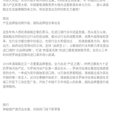
河谷大师班，带你开启罗纳河谷的宝藏；4场私享定制家宴，与“中国的巴菲特”、
潜力产区新晋大使、中国葡萄酒教育界大咖共话葡萄酒未来与方向……那么酒易
酩庄在百届春糖到来之际，将会迸发出怎样的新生力量呢?
观远
产区品牌驱动再升级，国际品牌组合拳出击
这些年有人感叹酒易酩庄像匹黑马，在进口酒行业中迅猛发展。而从成立以来，
酒易酩庄同样经历过行业的低谷期、面对过行业的调整洗牌、消费升级降级和变
革，在行业冷暖交替中彷徨过，也受行业大势摆动过……但酒易瞄准方向、看向
远方，始终站在觉得对的立场，坚持 “品质至上”，以敏锐的行业判断力率先提出
进口酒的“大品牌战略”，打造“奔富麦克斯”的进口葡萄酒销售传奇；且仅以三年
时间将罗纳皇冠推向进口酒市场小高潮。
2019年酒易酩庄又一次重要品牌重组，全力出击“产区之路”，并押注爆发力十足
的罗纳河谷产区，与罗纳河谷产区第一酒业巨头——罗纳河谷酒业集团加强更紧
密的合作，一举成为其中国独家进口商，18万亩优质葡萄园，酒易酩庄成为其在
中国的唯一发言人。近日在春糖开始前夕，酒易酩庄联合罗纳河谷酒业集团在京
城三环投下三块巨型广告，开始了中国千万市场投入的前奏，国际品牌重磅升级
值得期待。
践行
神秘国产酒浮出水面，共探热门线下新零售