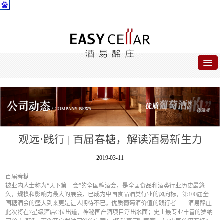
首页
关于酒易
酒易名品
观远·践行 | 百届春糖，解读酒易新生力
公司动态
2019-03-11
合作专区
百届春糖
被业内人士称为“天下第一会”的全国糖酒会，是全国食品和酒类行业历史最悠
联系我们
久，规模和影响力最大的展会，已成为中国食品酒类行业的风向标，第100届全
国糖酒会的盛大到来更是让人期待不已。优质葡萄酒价值的践行者——酒易酩庄
此次将在7星级酒店C位出道，神秘国产酒项目浮出水面；史上最专业丰富的罗纳