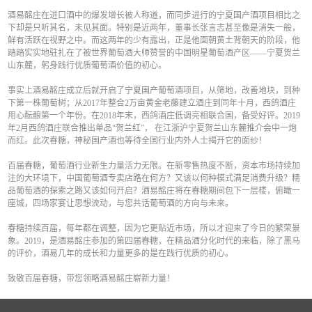
酒易酩庄在进口酒中的爆发增长被人称道，而同步进行的宁夏国产酒项目相比之
下却是只听其名，未见其面。特别是近两年，董事长张言志甚至像是消失一般，
鲜有活跃在视野之中。而这两年的少有露出，正是他面朝黄土背朝天的阶段，他
踏踏实实地驻扎在了被世界葡萄酒大师赞誉的中国明星葡萄酒产区——宁夏贺兰
山东麓，躬身践行优质葡萄酒价值的初心。
事实上酒易酩庄成立后就开启了宁夏国产葡萄酒项目，从筛地，改善地块，到种
下第一株葡萄树；从2017年整合2万亩黄金老藤建立酒庄到同年十月，西鸽酒庄
用心酝酿第一个年份。在2018年末，西鸽酒庄低调亮相联合国，备受好评。2019
年2月西鸽酒庄联合推出单品“贺兰红”， 在江浙沪宁夏贺兰山东麓推介会中一炮
而红。此次春糖，神秘国产酒也等待全国行业内外人士揭开它的面纱！
百届春糖，葡萄酒行业新生力量活力无限。在新零售热度不断，资本市场持续加
注的大环境下，中国葡萄酒专卖店路在何方？又该以何种模式满足消费升级？精
品葡萄酒的探索之路又该如何开启？酒易酩庄将在春糖期间包下一层楼，俯瞰一
座城，四场家宴让思想流动，与您共话葡萄酒的方向与未来。
春糖持续百届，每年都在调整，因为它更贴近市场，所以才迎来了今日的繁荣景
象。2019，是酒易酩庄参加的第四届春糖，在精品酒分化时代的来临，除了黑马
的评价，酒易几年的成长和力量更多的是在践行优质的初心。
致敬百届春糖，带您领略酒易酩庄崭新力量！