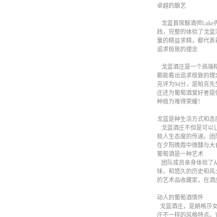
卓越的酿艺
戈蓝首席酿酒师Luke先生
践，完整的体验了戈蓝
量的精益求精，都代表
追求极致的理念
戈蓝酒庄是一个高端精
都能看出追求极致的理
克评为94分，是帕克
庄还为葡萄酒爱好者提
种极为难得荣耀！
戈蓝是种生活方式和态
戈蓝酒庄不但是可以让
极人生态度的传递。团
在夕阳晚霞中微醺与大
葡萄酒是一种艺术
团队成员亲身体验了从
味，和悠久的历史和风
的艺术品收藏家，在酒
动人的葡萄酒情怀
戈蓝酒庄，是朗格莎女
庄不一样的风格特点。