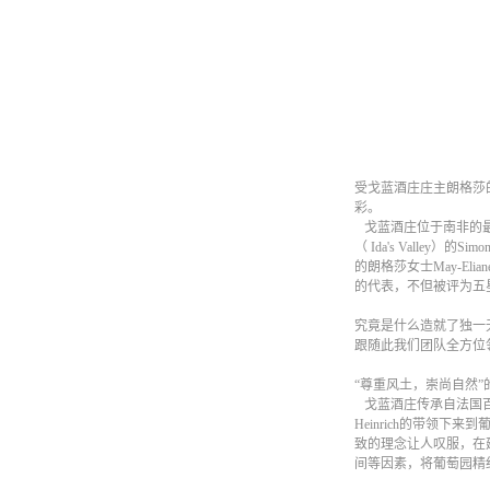
受戈蓝酒庄庄主朗格莎
彩。
戈蓝酒庄位于南非的最南端
（ Ida's Valle
的朗格莎女士May-Eli
的代表，不但被评为五
究竟是什么造就了独一
跟随此我们团队全方位
“尊重风土，崇尚自然”
戈蓝酒庄传承自法国百
Heinrich的带领
致的理念让人叹服，在
间等因素，将葡萄园精