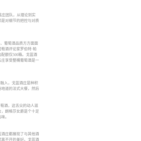
领酒易酩庄团队，从理论到实
都是对细节的把控与对质
、葡萄酒品质方方面面
萄酒评论家罗伯特·帕
配额仅500箱。戈蓝酒
名庄享受整桶葡萄酒是一
融入，戈蓝酒庄是种积
场地道的法式大餐，然后
萄酒，这舌尖的动人滋
合，朗格莎女爵是个十足
品味。
蓝酒庄都展现了与其他酒
就离不开的美好。戈蓝酒