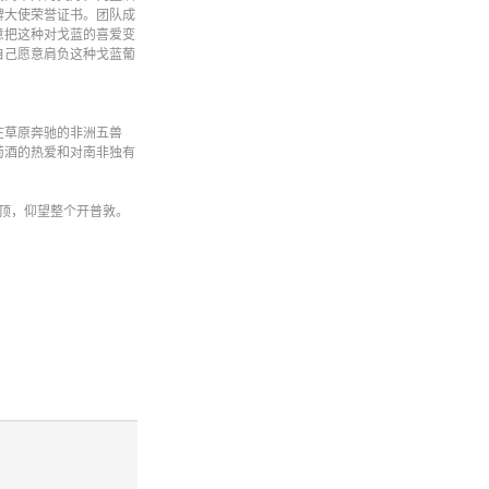
牌大使荣誉证书。团队成
意把这种对戈蓝的喜爱变
自己愿意肩负这种戈蓝葡
在草原奔驰的非洲五兽
萄酒的热爱和对南非独有
攀顶，仰望整个开普敦。