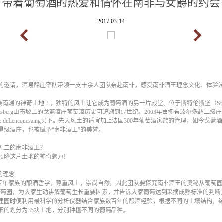
带着葡萄酒的热爱和情怀在南非与女爵的约会
2017-03-14
的邀请，酒易酩庄率队带领一支十余人团队亲赴南非，感受南非酒王理念文化、体验
的神奇土地上，独特的风土让它成为葡萄酒的另一片殿堂。位于斯特伦斯堡（Stellenbos
y）的Simonsberg山南坡上的戈蓝酒庄葡萄酒历史可追溯到17世纪。2003年由拥有波尔多超二
ane deLencquesaing买下。先天风土的适宜加上法国300年葡萄酒家族的管理，如今
星级酒庄，也被赋予“南非酒王”的美誉。
无二的南非酒王？
领略这片土地的神奇魅力！
的理念
年家族的酿酒哲学，尊重风土，崇尚自然。因此团队要探究南非酒王的奥秘从葡萄园
下来到葡萄园，为大家生动讲解葡萄生长重要因素，并告诉大家葡萄达到采摘成熟标准的判
建园时便利用最科学的分析仪器结合家族数百年的酿酒经验，根据不同的土壤结构，
细的划分为35块土地，分别种植不同的葡萄品种。