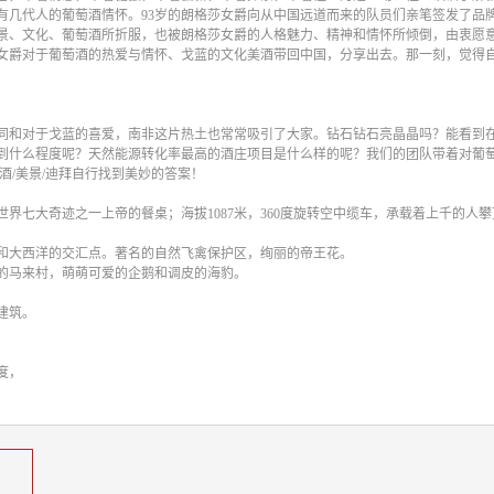
有几代人的葡萄酒情怀。93岁的朗格莎女爵向从中国远道而来的队员们亲笔签发了品
景、文化、葡萄酒所折服，也被朗格莎女爵的人格魅力、精神和情怀所倾倒，由衷愿
女爵对于葡萄酒的热爱与情怀、戈蓝的文化美酒带回中国，分享出去。那一刻，觉得
同和对于戈蓝的喜爱，南非这片热土也常常吸引了大家。钻石钻石亮晶晶吗？能看到
到什么程度呢？天然能源转化率最高的酒庄项目是什么样的呢？我们的团队带着对葡
酒/美景/迪拜自行找到美妙的答案！
界七大奇迹之一上帝的餐桌；海拔1087米，360度旋转空中缆车，承载着上千的人
和大西洋的交汇点。著名的自然飞禽保护区，绚丽的帝王花。
的马来村，萌萌可爱的企鹅和调皮的海豹。
建筑。
度，