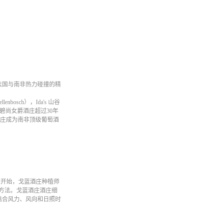
法国与南非热力碰撞的精
ch），Ida's 山谷
级庄碧尚女爵酒庄超过30年
戈蓝酒庄成为南非顶级葡萄酒
开始，戈蓝酒庄种植师
断方法。戈蓝酒庄酒庄细
结合风力、风向和日照时