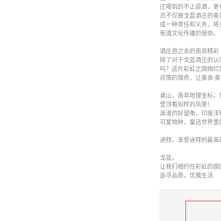
庄喝到的不止是酒，更
员不仅被戈蓝酒庄的美
成一种责任和义务，将
萄酒文化传播的使命。
酒庄游之余的南非精彩
除了对于戈蓝酒庄的认
吗？这片彩虹之国绚烂
风情的猎奇，让美食/美
桌山，南非地理坐标；世
登顶看别样的风景！
浪漫的好望角，印度洋
可爱物种，童话世界里
迪拜，享受迪拜的最美
戈蓝，
让我们相约在彩虹的国
追寻品质，优雅生活