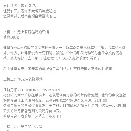
屏住呼吸，做好防护，
让我们开启奢饰品大牌鸡年版通道
但愿看过之后不会想自我戳瞎眼......
上榜一：走上萌萌哒鸡的红绳
迪奥DIOR
迪奥Dior从不缺席的新春市场干将之一，每年都会出本命年红手绳，今年也不例
外。许多小伙伴都说今年萌萌哒，虽然，今年的形象有种鸡与金鱼杂交的既视
感，确实相比于去年那只“吐痰猴”今年Dior的红绳的确好看多了！
看来迪奥对于中国元素的拿捏有了些门路，也不枉费国人不断的吐槽声！
上榜二：70万/只的限量鸡
江诗丹顿VACHERON CONSTANTIN
把剪纸的大公鸡放在手表上，这就是江诗丹顿的鸡年的特别版，也许你会说这款
好像在设计上也没啥难度，公鸡的形象显得普通而又普通。BUT!!!!!
这鸡年贺岁的两款仅限量发行十二枚，目前价格为70万！是的，这每一片羽毛和
鸡脚的纹路都能看到的公鸡身价70万。
看见带这个表的壕，赶紧交个朋友吧！
上榜三：村里来的小芳鸡