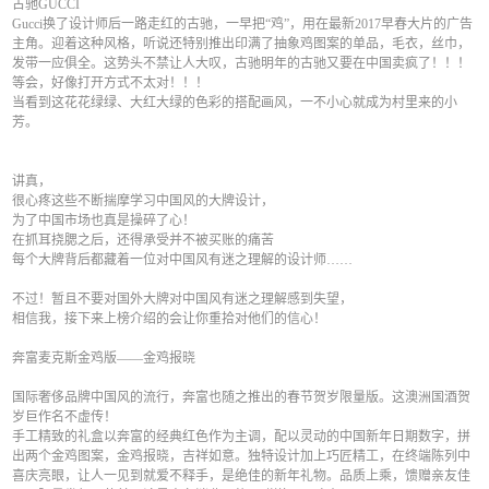
古驰GUCCI
Gucci换了设计师后一路走红的古驰，一早把“鸡”，用在最新2017早春大片的广告
主角。迎着这种风格，听说还特别推出印满了抽象鸡图案的单品，毛衣，丝巾，
发带一应俱全。这势头不禁让人大叹，古驰明年的古驰又要在中国卖疯了！！！
等会，好像打开方式不太对！！！
当看到这花花绿绿、大红大绿的色彩的搭配画风，一不小心就成为村里来的小
芳。
讲真，
很心疼这些不断揣摩学习中国风的大牌设计，
为了中国市场也真是操碎了心！
在抓耳挠腮之后，还得承受并不被买账的痛苦
每个大牌背后都藏着一位对中国风有迷之理解的设计师……
不过！暂且不要对国外大牌对中国风有迷之理解感到失望，
相信我，接下来上榜介绍的会让你重拾对他们的信心！
奔富麦克斯金鸡版——金鸡报晓
国际奢侈品牌中国风的流行，奔富也随之推出的春节贺岁限量版。这澳洲国酒贺
岁巨作名不虚传！
手工精致的礼盒以奔富的经典红色作为主调，配以灵动的中国新年日期数字，拼
出两个金鸡图案，金鸡报晓，吉祥如意。独特设计加上巧匠精工，在终端陈列中
喜庆亮眼，让人一见到就爱不释手，是绝佳的新年礼物。品质上乘，馈赠亲友佳