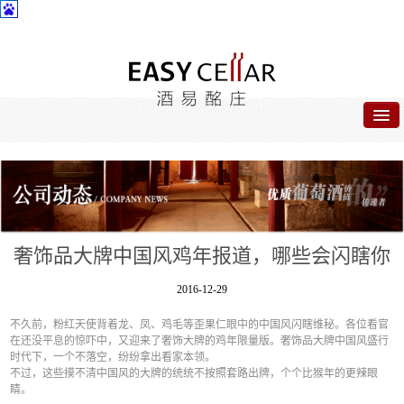
首页
关于酒易
酒易名品
奢饰品大牌中国风鸡年报道，哪些会闪瞎你
公司动态
2016-12-29
合作专区
不久前，粉红天使背着龙、凤、鸡毛等歪果仁眼中的中国风闪瞎维秘。各位看官
在还没平息的惊吓中，又迎来了奢饰大牌的鸡年限量版。奢饰品大牌中国风盛行
联系我们
时代下，一个不落空，纷纷拿出看家本领。
不过，这些摸不清中国风的大牌的统统不按照套路出牌，个个比猴年的更辣眼
睛。