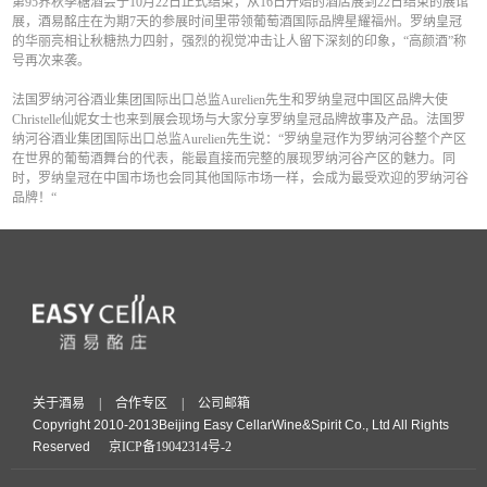
第95界秋季糖酒会于10月22日正式结束，从16日开始的酒店展到22日结束的展馆
展，酒易酩庄在为期7天的参展时间里带领葡萄酒国际品牌星耀福州。罗纳皇冠
的华丽亮相让秋糖热力四射，强烈的视觉冲击让人留下深刻的印象，“高颜酒”称
号再次来袭。
法国罗纳河谷酒业集团国际出口总监Aurelien先生和罗纳皇冠中国区品牌大使
Christelle仙妮女士也来到展会现场与大家分享罗纳皇冠品牌故事及产品。法国罗
纳河谷酒业集团国际出口总监Aurelien先生说：“罗纳皇冠作为罗纳河谷整个产区
在世界的葡萄酒舞台的代表，能最直接而完整的展现罗纳河谷产区的魅力。同
时，罗纳皇冠在中国市场也会同其他国际市场一样，会成为最受欢迎的罗纳河谷
品牌！“
关于酒易
|
合作专区
|
公司邮箱
Copyright 2010-2013Beijing Easy CellarWine&Spirit Co., Ltd All Rights
Reserved
京ICP备19042314号-2