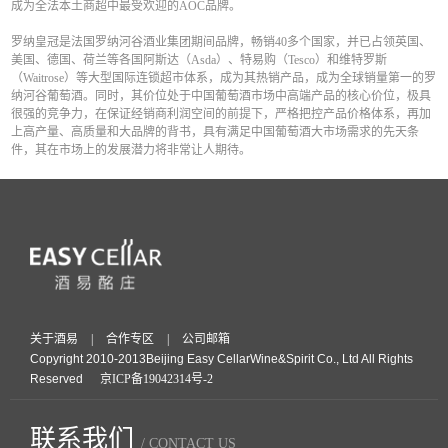
成为全法本土商超中最受欢迎的AOC品牌。
罗纳皇冠是法国罗纳河谷酒业集团期间品牌，畅销40多个国家，并已占领英国、
美国、德国、荷兰等各国阿斯达（Asda）、特易购（Tesco）和维特罗斯
（Waitrose）等大型国际连锁超市体系，成为其热销产品，成为全球销量第一的罗
纳河谷葡萄酒。同时，其价位处于中国葡萄酒市场中高端产品的核心价位，极具
很强的竞争力，在保证经销商利润空间的前提下，严格把控产品价格体系，再加
上高产量、高质量和大品牌的背书，具有满足中国葡萄酒大市场需求的先天条
件，其在市场上的发展潜力将非常让人期待。
关于酒易
|
合作专区
|
公司邮箱
Copyright 2010-2013Beijing Easy CellarWine&Spirit Co., Ltd All Rights
Reserved
京ICP备19042314号-2
联系我们
/ CONTACT US