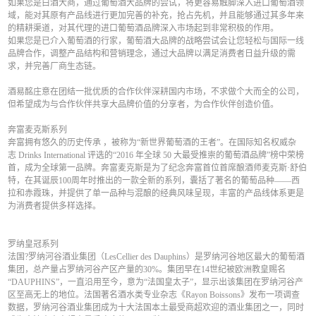
如果您是白酒大商，通过葡萄酒大品牌的尝试，将更容易触脚深入进口葡萄酒领
域，能对其原有产品线进行更加完善的补充，抢占先机，并且能够通过其多年来
的精耕渠道，对其代理的进口葡萄酒品牌深入市场起到非常积极的作用。
如果您是已介入葡萄酒的行家，葡萄酒大品牌的战略尝试会让您轻松与国际一线
品牌合作，调整产品结构和营销理念，通过大品牌以满足消费者日益升级的需
求，并完善厂商生态链。
酒易酩庄意在团结一批优质的合作伙伴深耕国内市场，不求做个大而全的公司，
但希望成为与合作伙伴共享大品牌价值的分享者，为合作伙伴创造价值。
奔富麦克斯系列
奔富拥有悠久的历史传承 ，被称为“新世界葡萄酒的王者”。在国际知名权威杂
志 Drinks International 评选的“2016 年全球 50 大最受推崇的葡萄酒品牌”榜中荣榜
首，成为全球第一品牌。奔富麦克斯是为了纪念奔富首位首席酿酒师麦克斯·舒伯
特，在其诞辰100周年时推出的一款全新的系列，囊括了著名的葡萄品种——西
拉和赤霞珠，并提供了单一品种与混酿的经典风味呈现，丰富的产品线体系更是
为消费者提供多样选择。
罗纳皇冠系列
法国?罗纳河谷酒业集团（LesCellier des Dauphins）是罗纳河谷地区最大的葡萄酒
集团，总产量占罗纳河谷产区产量的30%。集团早在14世纪被欧洲教皇赐名
“DAUPHINS”，一直沿用至今，意为“法国皇太子”，显示出该集团在罗纳河谷产
区至高无上的地位。法国著名酒水类专业杂志《Rayon Boissons》发布一项调查
数据，罗纳河谷酒业集团成为十大法国本土最受商超欢迎的酒业集团之一，同时