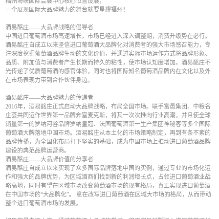
福州海峡国际会展中心核心位置设展，
一个展现国际大品牌魅力的舞台就要星耀福州！
酒易酩庄——大品牌战略的倡导者
中国进口葡萄酒市场高速增长，市场已经进入深入调整期，消费升级势在必行。
酒易酩庄自成立以来坚信进口葡萄酒大品牌化对消费者的强大市场感召能力，专
注深度挖掘葡萄酒品牌生动的文化价值，并通过实际市场运作方式将品牌形象、
品质、附加值与消费者产生长期而持久的粘性，使市场认知度增加。酒易酩庄不
光传递了优质葡萄酒的感官体验，同时也将国际知名葡萄酒品牌内在文化以及外
在市场表现力带到合作伙伴身边。
酒易酩庄——大品牌魅力的传递者
2016年，酒易酩庄正式启动大品牌战略，布局全国市场。联手富邑集团、中粮名
庄荟共同运作世界第一品牌奔富麦克斯，将其一次次推向行业高潮，并且使全球
销量第一的罗纳河谷品牌罗纳皇冠、法国葡萄酒第一生产集团神秘客等多个国际
葡萄酒大牌落地中国市场。酒易酩庄从本土化的市场策略制定，再到有条不紊的
品牌传播，为全国化布局打下坚实的基础，成为中国市场上推动进口葡萄酒品牌
建设的典范品牌运营商。
酒易酩庄——大品牌价值的分享者
酒易酩庄自成立以来实现了众多国际品牌落地中国的实例，通过专业的市场化运
作和强大的品牌优势，为区域酒商们找到新的利润增长点，占领进口葡萄酒业战
略高地，同时有望在区域市场改变葡萄酒市场的现有格局，真正实现进口葡萄酒
在中国市场的“大品牌化”。 意在改写进口葡萄酒在区域大市场的格局，从而带动
整个进口葡萄酒市场的发展。