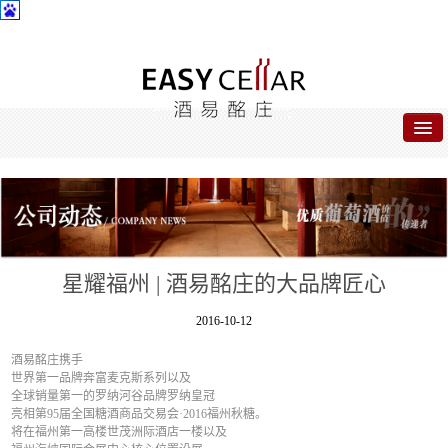
首页
关于酒易
酒易名品
星耀福州 | 酒易酩庄的大品牌匠心
公司动态
2016-10-12
合作专区
酒易酩庄携手
世界第一品牌奔富麦克斯系列以及
联系我们
全球销量第一的罗纳河谷品牌罗纳皇冠
亮相第95届全国糖酒商品交易会·2016福州秋糖。
将在福州第一高楼世茂洲际酒店一楼以及